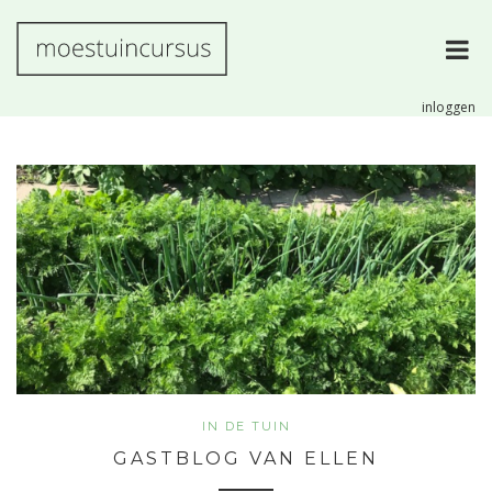
MOESTUINCURSUS
inloggen
LEER IN
ÉÉN
SEIZOEN
EEN
PRODUCTIEVE
MOESTUIN
AANLEGGEN!
IN DE TUIN
GASTBLOG VAN ELLEN