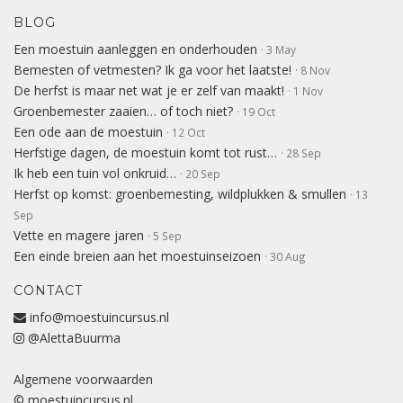
BLOG
Een moestuin aanleggen en onderhouden
· 3 May
Bemesten of vetmesten? Ik ga voor het laatste!
· 8 Nov
De herfst is maar net wat je er zelf van maakt!
· 1 Nov
Groenbemester zaaien… of toch niet?
· 19 Oct
Een ode aan de moestuin
· 12 Oct
Herfstige dagen, de moestuin komt tot rust…
· 28 Sep
Ik heb een tuin vol onkruid…
· 20 Sep
Herfst op komst: groenbemesting, wildplukken & smullen
· 13
Sep
Vette en magere jaren
· 5 Sep
Een einde breien aan het moestuinseizoen
· 30 Aug
CONTACT
info@moestuincursus.nl
@AlettaBuurma
Algemene voorwaarden
© moestuincursus.nl