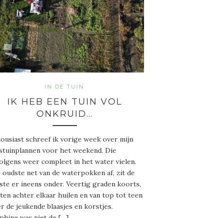
IN DE TUIN
IK HEB EEN TUIN VOL
ONKRUID…
ousiast schreef ik vorige week over mijn
tuinplannen voor het weekend. Die
olgens weer compleet in het water vielen.
e oudste net van de waterpokken af, zit de
ste er ineens onder. Veertig graden koorts,
ten achter elkaar huilen en van top tot teen
r de jeukende blaasjes en korstjes.
phine was niet de […]