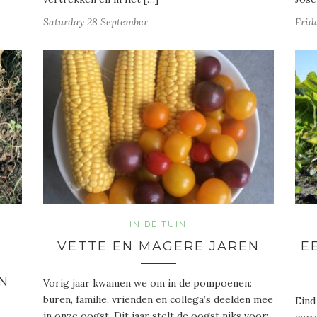
Saturday 28 September
Frid
IN DE TUIN
VETTE EN MAGERE JAREN
E
N
Vorig jaar kwamen we om in de pompoenen:
buren, familie, vrienden en collega’s deelden mee
Eind
in onze oogst. Dit jaar stelt de oogst niks voor: