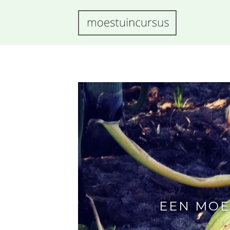
MOESTUINCURS
LEER IN
ÉÉN
SEIZOEN
EEN
PRODUCTIEV
MOESTUIN
AANLEGGEN!
EEN MOE