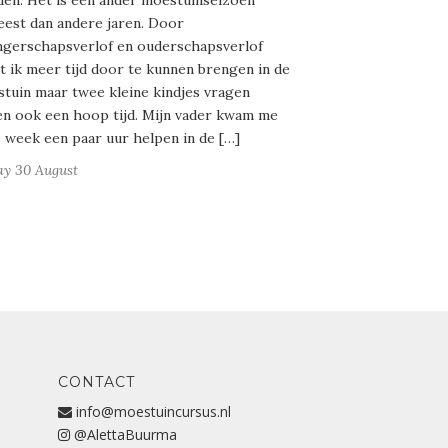
en. Het is een ander moestuinseizoen
est dan andere jaren. Door
gerschapsverlof en ouderschapsverlof
t ik meer tijd door te kunnen brengen in de
tuin maar twee kleine kindjes vragen
n ook een hoop tijd. Mijn vader kwam me
 week een paar uur helpen in de […]
ay 30 August
CONTACT
info@moestuincursus.nl
@AlettaBuurma