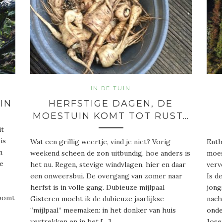
IN DE TUIN
IN
HERFSTIGE DAGEN, DE
MOESTUIN KOMT TOT RUST…
it
is
Wat een grillig weertje, vind je niet? Vorig
Enth
n
weekend scheen de zon uitbundig, hoe anders is
moes
De
het nu. Regen, stevige windvlagen, hier en daar
verv
een onweersbui. De overgang van zomer naar
Is d
herfst is in volle gang. Dubieuze mijlpaal
jong
roomt
Gisteren mocht ik de dubieuze jaarlijkse
nach
“mijlpaal” meemaken: in het donker van huis
onde
vertrekken en in het […]
Jose