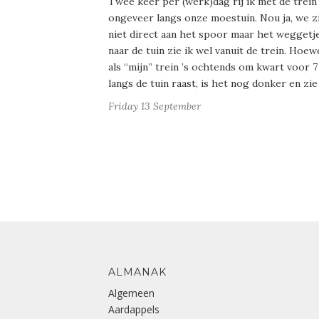
Twee keer per (werk)dag rij ik met de trein
ongeveer langs onze moestuin. Nou ja, we z
niet direct aan het spoor maar het weggetj
naar de tuin zie ik wel vanuit de trein. Hoe
als “mijn” trein ’s ochtends om kwart voor 7
langs de tuin raast, is het nog donker en zie
Friday 13 September
ALMANAK
Algemeen
Aardappels