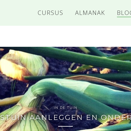
CURSUS
ALMANAK
BLO
US
E
IN DE TUIN
STUIN AANLEGGEN EN OND