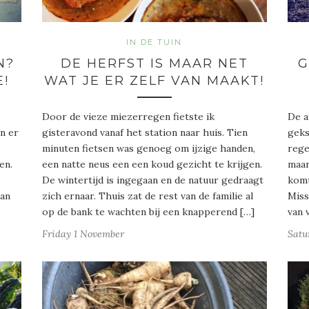
IN DE TUIN
N?
DE HERFST IS MAAR NET
G
E!
WAT JE ER ZELF VAN MAAKT!
Door de vieze miezerregen fietste ik
De a
n er
gisteravond vanaf het station naar huis. Tien
geks
minuten fietsen was genoeg om ijzige handen,
rege
en.
een natte neus een een koud gezicht te krijgen.
maar
De wintertijd is ingegaan en de natuur gedraagt
komt
dan
zich ernaar. Thuis zat de rest van de familie al
Miss
op de bank te wachten bij een knapperend […]
van 
Friday 1 November
Satu