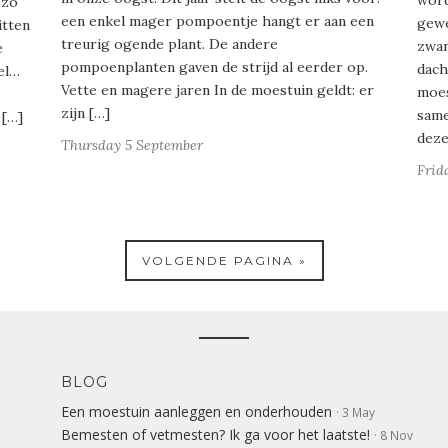
word
 zo
een enkel mager pompoentje hangt er aan een
gewe
itten
treurig ogende plant. De andere
zwan
e
pompoenplanten gaven de strijd al eerder op.
dach
wel…
Vette en magere jaren In de moestuin geldt: er
moes
zijn […]
same
 […]
deze
Thursday 5 September
Frid
VOLGENDE PAGINA »
BLOG
Een moestuin aanleggen en onderhouden
· 3 May
Bemesten of vetmesten? Ik ga voor het laatste!
· 8 Nov