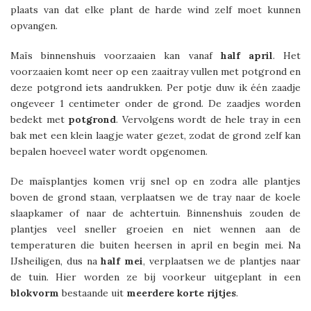
plaats van dat elke plant de harde wind zelf moet kunnen
opvangen.
Maïs binnenshuis voorzaaien kan vanaf
half
april
. Het
voorzaaien komt neer op een zaaitray vullen met potgrond en
deze potgrond iets aandrukken. Per potje duw ik één zaadje
ongeveer 1 centimeter onder de grond. De zaadjes worden
bedekt met
potgrond
. Vervolgens wordt de hele tray in een
bak met een klein laagje water gezet, zodat de grond zelf kan
bepalen hoeveel water wordt opgenomen.
De maïsplantjes komen vrij snel op en zodra alle plantjes
boven de grond staan, verplaatsen we de tray naar de koele
slaapkamer of naar de achtertuin. Binnenshuis zouden de
plantjes veel sneller groeien en niet wennen aan de
temperaturen die buiten heersen in april en begin mei. Na
IJsheiligen, dus na
half
mei
, verplaatsen we de plantjes naar
de tuin. Hier worden ze bij voorkeur uitgeplant in een
blokvorm
bestaande uit
meerdere korte rijtjes
.