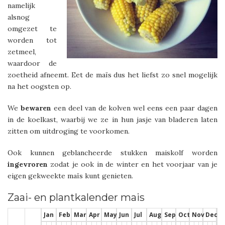
namelijk
alsnog
omgezet te
worden tot
zetmeel,
waardoor de
zoetheid afneemt. Eet de maïs dus het liefst zo snel mogelijk
na het oogsten op.
We
bewaren
een deel van de kolven wel eens een paar dagen
in de koelkast, waarbij we ze in hun jasje van bladeren laten
zitten om uitdroging te voorkomen.
Ook kunnen geblancheerde stukken maiskolf worden
ingevroren
zodat je ook in de winter en het voorjaar van je
eigen gekweekte maïs kunt genieten.
Zaai- en plantkalender
mais
Jan
Feb
Mar
Apr
May
Jun
Jul
Aug
Sep
Oct
Nov
Dec