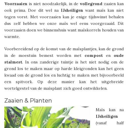
Voorzaaien
is niet noodzakelijk, in de
vollegrond
zaaien kan
ook prima. Doe dit wel na
IJsheiligen
want maïs kan niet
tegen vorst. Met voorzaaien kan je enige tijdswinst behalen
dus zelf hebben we onze maïs wel eens voorgezaaid. Dit
voorzaaien doen we binnenshuis want maïskorrels houden van
warmte.
Voorbereidend op de komst van de maïsplantjes, kan de grond
in de moestuin bemest worden met
compost
en
oude
stalmest
. In ons zanderige tuintje is het niet nodig om de
grond los te maken maar op harde kleigronden kan het geen
kwaad om de grond los en luchtig te maken met bijvoorbeeld
een spitvork. Op deze manier kan het uitgebreide
wortelgestel van de maïsplant zich goed ontwikkelen.
Zaaien & Planten
Maïs kan na
IJsheiligen
(vanaf half