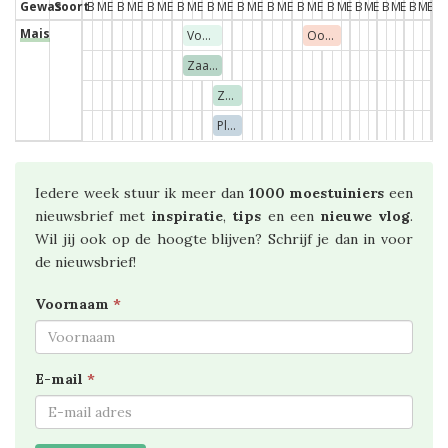
Gewas
Soort
B
M
E
B
M
E
B
M
E
B
M
E
B
M
E
B
M
E
B
M
E
B
M
E
B
M
E
B
M
E
B
M
E
B
M
E
Mais
Voorzaaien binnen
Oogsten
Zaaien onder glas
Zaaien vollegrond
Planten vollegrond
Iedere week stuur ik meer dan
1000 moestuiniers
een
nieuwsbrief met
inspiratie
,
tips
en een
nieuwe vlog
.
Wil jij ook op de hoogte blijven? Schrijf je dan in voor
de nieuwsbrief!
Voornaam
*
E-mail
*