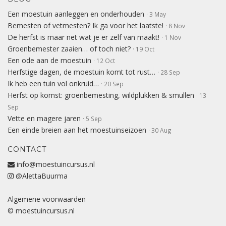
Een moestuin aanleggen en onderhouden
· 3 May
Bemesten of vetmesten? Ik ga voor het laatste!
· 8 Nov
De herfst is maar net wat je er zelf van maakt!
· 1 Nov
Groenbemester zaaien… of toch niet?
· 19 Oct
Een ode aan de moestuin
· 12 Oct
Herfstige dagen, de moestuin komt tot rust…
· 28 Sep
Ik heb een tuin vol onkruid…
· 20 Sep
Herfst op komst: groenbemesting, wildplukken & smullen
· 13
Sep
Vette en magere jaren
· 5 Sep
Een einde breien aan het moestuinseizoen
· 30 Aug
CONTACT
info@moestuincursus.nl
@AlettaBuurma
Algemene voorwaarden
© moestuincursus.nl