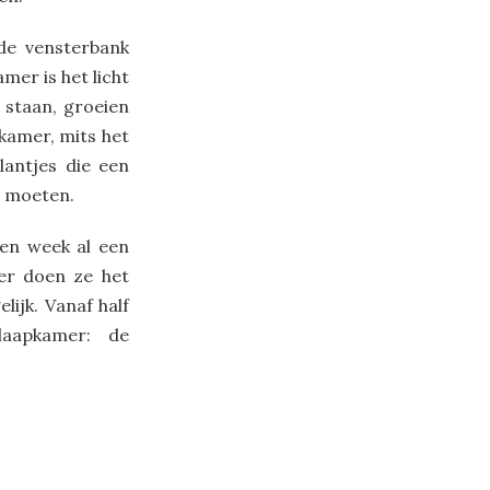
 de vensterbank
mer is het licht
 staan, groeien
apkamer, mits het
lantjes die een
n moeten.
en week al een
eer doen ze het
lijk. Vanaf half
laapkamer: de