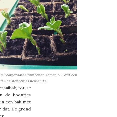
De voorgezaaide tuinbonen komen op. Wat een
stevige stengeltjes hebben ze!
zaaibak, tot ze
n de boontjes
 in een bak met
r dat. De grond
en.