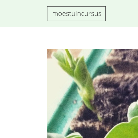
MOESTUINCURS
LEER IN
ÉÉN
SEIZOEN
EEN
PRODUCTIEV
MOESTUIN
AANLEGGEN!