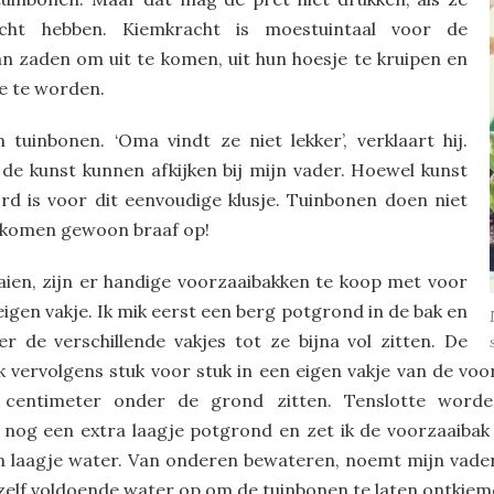
cht hebben. Kiemkracht is moestuintaal voor de
an zaden om uit te komen, uit hun hoesje te kruipen en
je te worden.
 tuinbonen. ‘Oma vindt ze niet lekker’, verklaart hij.
k de kunst kunnen afkijken bij mijn vader. Hoewel kunst
d is voor dit eenvoudige klusje. Tuinbonen doen niet
ie komen gewoon braaf op!
ien, zijn er handige voorzaaibakken te koop met voor
eigen vakje. Ik mik eerst een berg potgrond in de bak en
er de verschillende vakjes tot ze bijna vol zitten. De
k vervolgens stuk voor stuk in een eigen vakje van de voor
 centimeter onder de grond zitten. Tenslotte worde
nog een extra laagje potgrond en zet ik de voorzaaibak
in laagje water. Van onderen bewateren, noemt mijn vade
elf voldoende water op om de tuinbonen te laten ontkiem