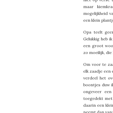
maar kiemkra
mogelijkheid v
een klein plant
Opa teelt geen
Gelukkig heb i
een groot woor
zo moeilijk, d
Om voor te zaa
elk zaadje een 
verdeel het ov
boontjes duw i
ongeveer een
toegedekt met 
daarin een kle
neemt dan vanz