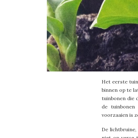
Het eerste tui
binnen op te l
tuinbonen die 
de tuinbonen
voorzaaien is 
De lichtbruine,
niet op verse 