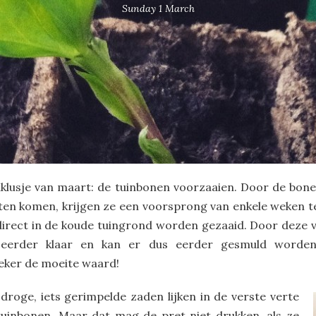
Sunday 1 March
nklusje van maart: de tuinbonen voorzaaien. Door de bone
aten komen, krijgen ze een voorsprong van enkele weken t
direct in de koude tuingrond worden gezaaid. Door deze 
 eerder klaar en kan er dus eerder gesmuld worden
zeker de moeite waard!
 droge, iets gerimpelde zaden lijken in de verste verte
tuinbonen. Maar dat mag de pret niet drukken, als ze