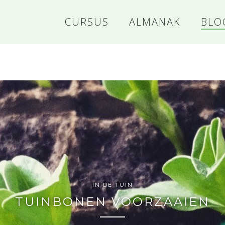
CURSUS
ALMANAK
BLO
US
E
IN DE TUIN
TUINBONEN VOORZAAIEN