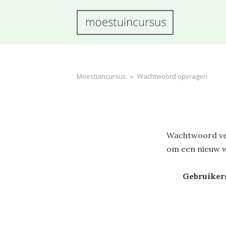
MOESTUINCURS
LEER IN
Moestuincursus
»
Wachtwoord opvragen
ÉÉN
SEIZOEN
EEN
Wachtwoord ver
PRODUCTIEV
om een nieuw 
MOESTUIN
Gebruiker
AANLEGGEN!