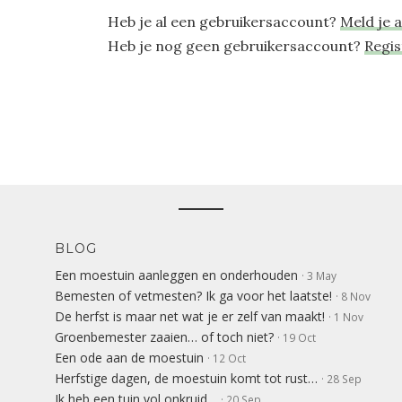
Heb je al een gebruikersaccount?
Meld je 
Heb je nog geen gebruikersaccount?
Regis
BLOG
Een moestuin aanleggen en onderhouden
· 3 May
Bemesten of vetmesten? Ik ga voor het laatste!
· 8 Nov
De herfst is maar net wat je er zelf van maakt!
· 1 Nov
Groenbemester zaaien… of toch niet?
· 19 Oct
Een ode aan de moestuin
· 12 Oct
Herfstige dagen, de moestuin komt tot rust…
· 28 Sep
Ik heb een tuin vol onkruid…
· 20 Sep